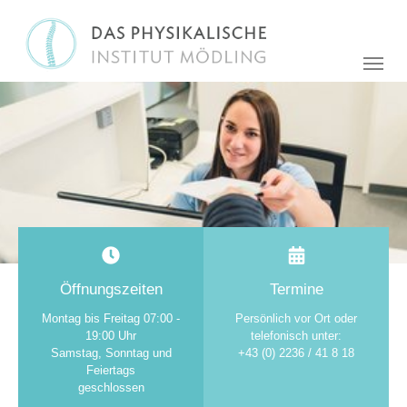
Öffnungszeiten
Termine
Montag bis Freitag 07:00 -
Persönlich vor Ort oder
19:00 Uhr
telefonisch unter:
Samstag, Sonntag und
+43 (0) 2236 / 41 8 18
Feiertags
geschlossen